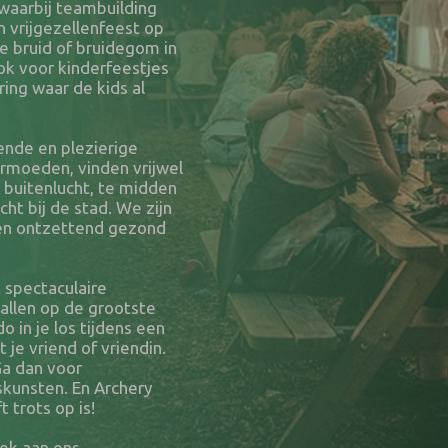
 waarbij teambuilding
n vrijgezellenfeest op
de bruid of bruidegom in
ok voor kinderfeestjes
ing waar de kids al
gende en plezierige
ermoeden, vinden vrijwel
e buitenlucht, te midden
t bij de stad. We zijn
n en ontzettend gezond
 spectaculaire
ballen op de grootste
o in je los tijdens een
je vriend of vriendin.
Ga dan voor
skunsten. En Archery
 trots op is!
oek aan ons