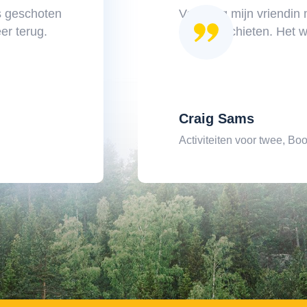
's geschoten
Vandaag mijn vriendin 
eer terug.
en boogschieten. Het wa
Craig Sams
Activiteiten voor twee, Bo