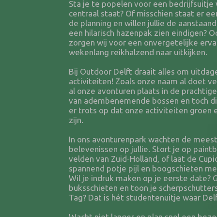
Sta je te popelen voor een bedrijfsuitje
centraal staat? Of misschien staat er ee
de planning en willen jullie de aanstaan
een hilarisch hazenpak zien eindigen? O
zorgen wij voor een onvergetelijke ervar
wekenlang reikhalzend naar uitkijken.
Bij Outdoor Delft draait alles om uitda
activiteiten! Zoals onze naam al doet v
al onze avonturen plaats in de prachtig
van adembenemende bossen en toch dich
er trots op dat onze activiteiten groe
zijn.
In ons avonturenpark wachten de meest
belevenissen op jullie. Stort je op paint
velden van Zuid-Holland, of laat de Cupid
spannend potje pijl en boogschieten met 
Wil je indruk maken op je eerste date? 
buksschieten en toon je scherpschutter
Tag? Dat is hét studentenuitje waar Delft
Wacht niet langer en plan snel een bez