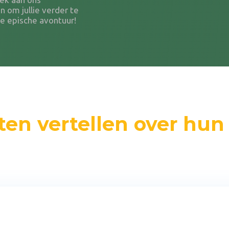
n om jullie verder te
de epische avontuur!
ten vertellen over hun